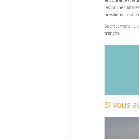
envoutantes, leur
les racines latin
brésiliens c’est 
Secrètement, … on
tranche.
Si vous a