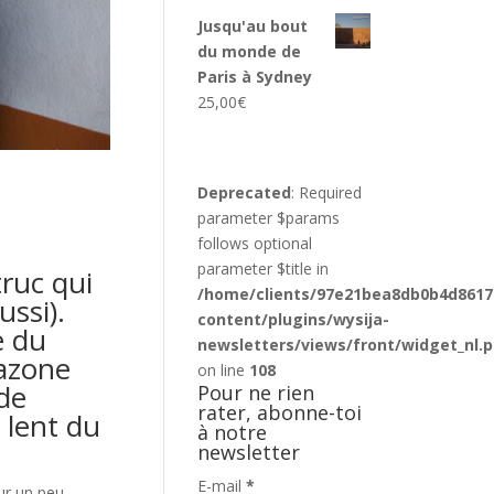
Jusqu'au bout
du monde de
Paris à Sydney
25,00
€
Deprecated
: Required
parameter $params
follows optional
parameter $title in
truc qui
/home/clients/97e21bea8db0b4d8617
ussi).
content/plugins/wysija-
e du
newsletters/views/front/widget_nl.
azone
on line
108
 de
Pour ne rien
rater, abonne-toi
 lent du
à notre
newsletter
E-mail
*
our un peu