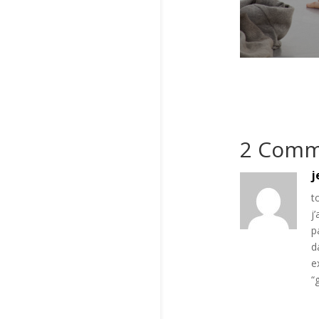
2 Comm
j
t
j
p
d
e
“