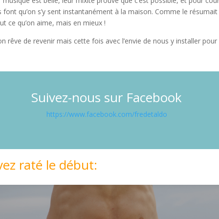
 musique est belle, leur mixité prouve que c’est possible, et pour cour
es font qu’on s’y sent instantanément à la maison. Comme le résumait b
tout ce qu’on aime, mais en mieux !
 rêve de revenir mais cette fois avec l’envie de nous y installer pour
Suivez-nous sur Facebook
https://www.facebook.com/fredetaldo
vez raté le début: