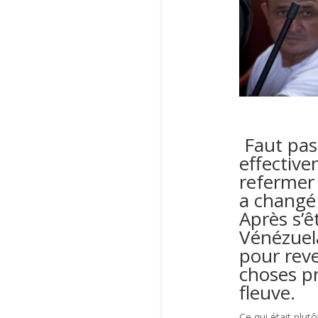
Faut pas 
effective
refermer 
a changé 
Après s’ê
Vénézuel
pour reve
choses pr
fleuve.
Ce qui était plut