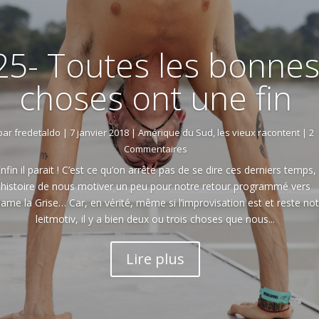
25- Toutes les bonne
choses ont une fin
par
fredetaldo
|
7 janvier 2018
|
Amérique du Sud
,
les vieux racontent
| 2
Commentaires
nfin il parait ! C’est ce qu’on arrête pas de se dire ces derniers temps,
histoire de nous motiver un peu pour notre retour programmé vers
ame la Grise… Car, en vérité, même si l’improvisation est et reste no
leitmotiv, il y a bien deux ou trois choses que nous...
Lire plus