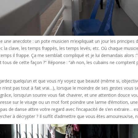
e une anecdote : un pote musicien m’expliquait un jour les principes 
c la clave, les temps frappés, les temps levés, etc. Où chaque music
temps il frappe. Ça me semblait compliqué et je lui demandais alors :
 tous de cette façon ?” Réponse : “ah non, les cubains ne comptent p
ardez quelqu’un et que vous n’y voyez que beauté (même si, objecti
 n’est pas tout à fait vrai…), lorsque le moindre de ses gestes vous 
 grâce, lorsqu’un sourire vous fait chavirer, et une attention douce vou
aresse sur le visage ou un mot font poindre une larme d’émotion, un
as de danse attire votre regard avec l’incapacité de s’en extraire… est
ercher à décrypter ? Il suffit d’admettre que vous êtes amoureux/se, 