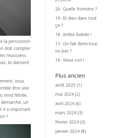
20- Quelle frontière ?
19- Et dieu dans tout
ça ?
18- Arriba Bukele !
de la percussion
17- On fait demi-tour,
ien doit compter
ou pas ?
”les musiciens
16- Vieux con !
as, ils dansent
Plus ancien
vement, vous
août 2025
(1)
semble être une
mai 2024
(2)
s rend fébrile,
e démarche, un
avril 2024
(6)
-il si important
mars 2024
(3)
non ?
février 2024
(3)
janvier 2024
(8)