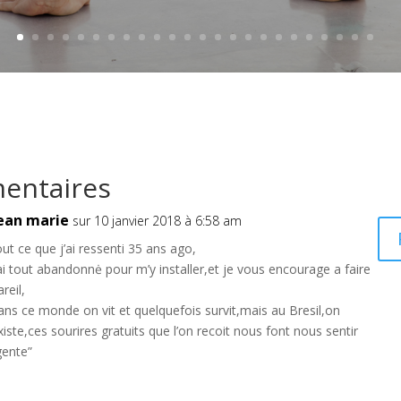
entaires
ean marie
sur 10 janvier 2018 à 6:58 am
out ce que j’ai ressenti 35 ans ago,
’ai tout abandonnė pour m’y installer,et je vous encourage a faire
areil,
ans ce monde on vit et quelquefois survit,mais au Bresil,on
xiste,ces sourires gratuits que l’on recoit nous font nous sentir
gente”