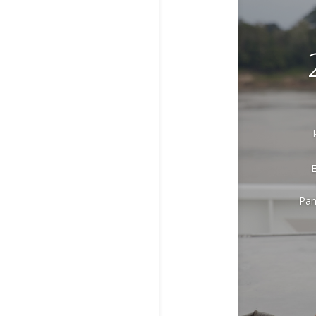
E
Pan