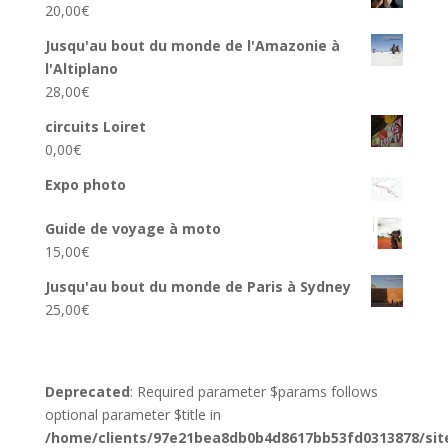
20,00
€
Jusqu'au bout du monde de l'Amazonie à
l'Altiplano
28,00
€
circuits Loiret
0,00
€
Expo photo
Guide de voyage à moto
15,00
€
Jusqu'au bout du monde de Paris à Sydney
25,00
€
Deprecated
: Required parameter $params follows
optional parameter $title in
/home/clients/97e21bea8db0b4d8617bb53fd0313878/sit