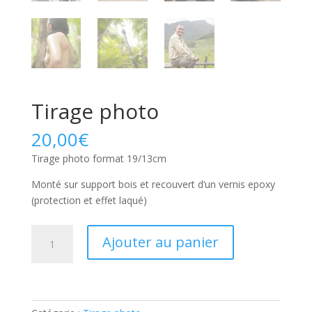
Tirage photo
20,00
€
Tirage photo format 19/13cm
Monté sur support bois et recouvert d’un vernis epoxy
(protection et effet laqué)
quantité
Ajouter au panier
de
Tirage
photo