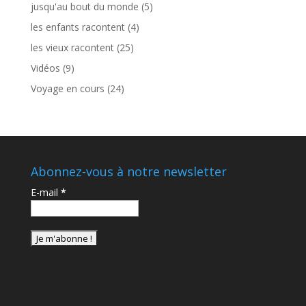
jusqu'au bout du monde
(5)
les enfants racontent
(4)
les vieux racontent
(25)
Vidéos
(9)
Voyage en cours
(24)
Abonnez-vous à notre newsletter
E-mail
*