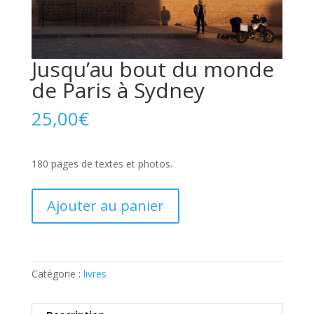
Jusqu’au bout du monde
de Paris à Sydney
25,00
€
180 pages de textes et photos.
quantité
Ajouter au panier
de
Jusqu'au
bout
du
Catégorie :
livres
monde
de
Paris