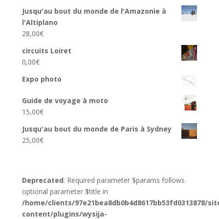
Jusqu'au bout du monde de l'Amazonie à
l'Altiplano
28,00
€
circuits Loiret
0,00
€
Expo photo
Guide de voyage à moto
15,00
€
Jusqu'au bout du monde de Paris à Sydney
25,00
€
Deprecated
: Required parameter $params follows
optional parameter $title in
/home/clients/97e21bea8db0b4d8617bb53fd0313878/sit
content/plugins/wysija-