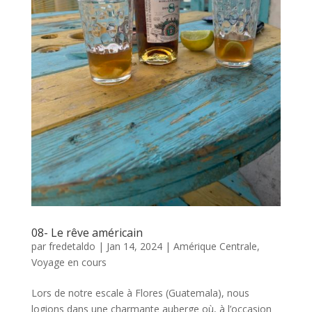
08- Le rêve américain
par
fredetaldo
|
Jan 14, 2024
|
Amérique Centrale
,
Voyage en cours
Lors de notre escale à Flores (Guatemala), nous
logions dans une charmante auberge où, à l’occasion