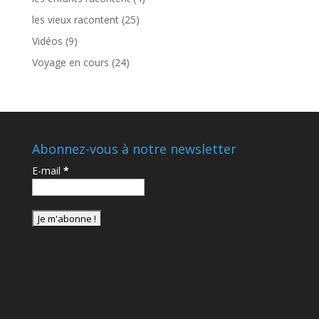
les vieux racontent
(25)
Vidéos
(9)
Voyage en cours
(24)
Abonnez-vous à notre newsletter
E-mail
*