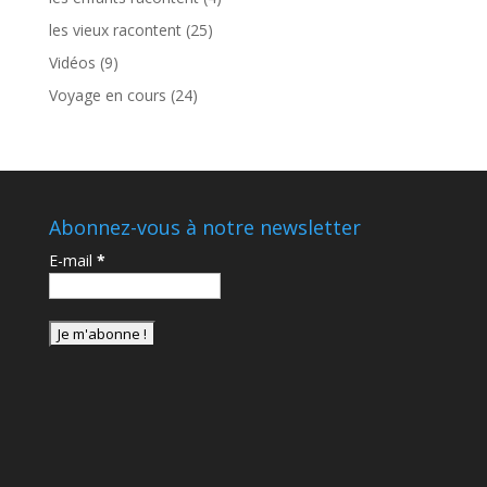
les vieux racontent
(25)
Vidéos
(9)
Voyage en cours
(24)
Abonnez-vous à notre newsletter
E-mail
*