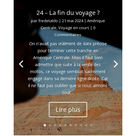
24 – La fin du voyage ?
par
fredetaldo
|
21 mai 2024
|
Amérique
Centrale
,
Voyage en cours
| 0
Commentaires
On n'avait pas vraiment de date précise
pour terminer cette tranche en
Amérique Centrale. Mais il faut bien
admettre que suite à la vente des
motos, ce voyage semblait sacrément
engagé dans sa dernière ligne droite. Car
il ne faut pas oublier que si nous aimons
tout...
Lire plus