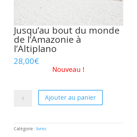
Jusqu’au bout du monde
de l’Amazonie à
l’Altiplano
28,00
€
Nouveau !
quantité
Ajouter au panier
de
Jusqu'au
bout
du
monde
Catégorie :
livres
de