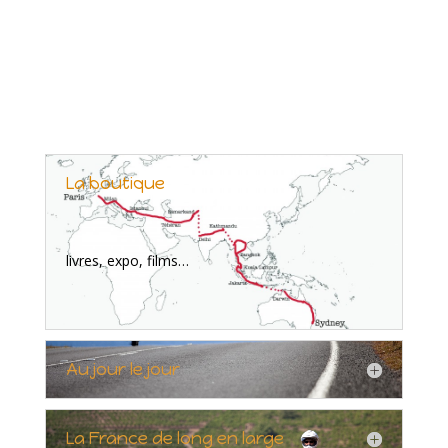
La boutique
livres, expo, films…
Au jour le jour
La France de long en large