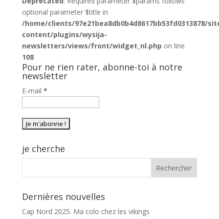
Deprecated
: Required parameter $params follows
optional parameter $title in
/home/clients/97e21bea8db0b4d8617bb53fd0313878/sit
content/plugins/wysija-
newsletters/views/front/widget_nl.php
on line
108
Pour ne rien rater, abonne-toi à notre
newsletter
E-mail
*
je cherche
Dernières nouvelles
Cap Nord 2025. Ma colo chez les vikings