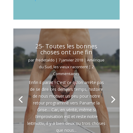
25- Toutes les bonnes
choses ont une fin
par
fredetaldo
|
7 janvier 2018
|
Amérique
du Sud
,
les vieux racontent
| 2
Commentaires
Enfin il parait ! C’est ce qu’on arrête pas
de se dire ces derniers temps, histoire
de nous motiver un peu pour notre
retour programmé vers Paname la
Grise… Car, en vérité, même si
l’improvisation est et reste notre
leitmotiv, il y a bien deux ou trois choses
que nous...