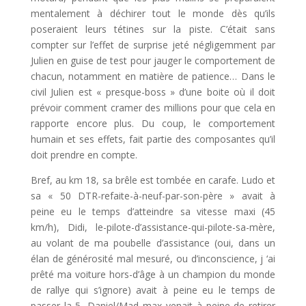
mentalement à déchirer tout le monde dès qu’ils
poseraient leurs tétines sur la piste. C’était sans
compter sur l’effet de surprise jeté négligemment par
Julien en guise de test pour jauger le comportement de
chacun, notamment en matière de patience… Dans le
civil Julien est « presque-boss » d’une boite où il doit
prévoir comment cramer des millions pour que cela en
rapporte encore plus. Du coup, le comportement
humain et ses effets, fait partie des composantes qu’il
doit prendre en compte.
Bref, au km 18, sa brêle est tombée en carafe. Ludo et
sa « 50 DTR-refaite-à-neuf-par-son-père » avait à
peine eu le temps d’atteindre sa vitesse maxi (45
km/h), Didi, le-pilote-d’assistance-qui-pilote-sa-mère,
au volant de ma poubelle d’assistance (oui, dans un
élan de générosité mal mesuré, ou d’inconscience, j ‘ai
prêté ma voiture hors-d’âge à un champion du monde
de rallye qui s’ignore) avait à peine eu le temps de
passer la 5, Daniel/Mad max venait à peine de retirer