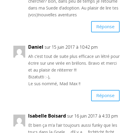
chercher? Bon, dans peu de temps je retourne
dans ma Suede d’adoption. Au plaisir de lire tes
(vos)!nouvelles aventures
Réponse
Daniel
sur 15 juin 2017 à 10:42 pm
Ah c’est tout de suite plus efficace un létré pour
écrire sur une virée en brélons. Bravo et merci
et au plaisir de réiterrer !!!
Bizatutti :-),
Le sus nommé, Mad Max !!
Réponse
Isabelle Boisard
sur 16 juin 2017 à 4:33 pm
Et bien ça m’a l’air toujours aussi funky que les
trucs dans la Goele … d’il y a … frchttcht frcht ..