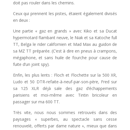
doit pas rouler dans les chemins.
Ceux qui prennent les pistes, étaient également divisés
en deux :
Une partie « gaz en grands » avec Kiko et sa Ducat
hypermotard flambant neuve, le Niak et sa Katoche full
TT, Belga le rider californien et Mad Max au guidon de
sa MZ TT préparée. (C’est à dire en pneus à crampons,
mégaphone, et sans huile de fourche pour cause de
fuite d’un joint spy).
Enfin, les plus lents : Floch et Flochette sur la 500 XR,
Ludo et 50 DTR-refaite-à-neuf-par-son-père, Fred sur
sa 125 XLR déjà sale des gaz d’échappements
parisiens et moi-même avec Tintin bricoleur en
passager sur ma 600 TT.
Très vite, nous nous sommes retrouvés dans des
paysages « superbes, au spectacle sans cesse
renouvelé, offerts par dame nature », mieux que dans