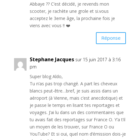
Abbaye ?? C’est décidé, je revends mon
scooter, je rachète une grole et si.vous
acceptez le 3eme âge, la prochaine fois je
viens avec vous !! ❤️
Réponse
Stephane Jacques
sur 15 juin 2017 à 3:16
pm
Super blog Aldo,
Tu n’as pas trop changé. A part les cheveux
blancs peut-être…bref, je suis assis dans un
aéroport (à Vienne, mais c’est anecdotique) et
je passe le temps en lisant tes reportages et
voyages. J’ai lu dans un des commentaires que
tu avais fait des reportages sur France O. Y’a t’il
un moyen de les trouver, sur France O ou
YouTube? Et si oui, quel nom d’émission dois-je