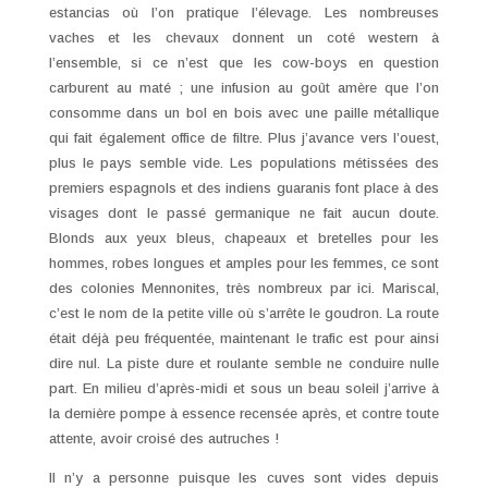
estancias où l’on pratique l’élevage. Les nombreuses
vaches et les chevaux donnent un coté western à
l’ensemble, si ce n’est que les cow-boys en question
carburent au maté ; une infusion au goût amère que l’on
consomme dans un bol en bois avec une paille métallique
qui fait également office de filtre. Plus j’avance vers l’ouest,
plus le pays semble vide. Les populations métissées des
premiers espagnols et des indiens guaranis font place à des
visages dont le passé germanique ne fait aucun doute.
Blonds aux yeux bleus, chapeaux et bretelles pour les
hommes, robes longues et amples pour les femmes, ce sont
des colonies Mennonites, très nombreux par ici. Mariscal,
c’est le nom de la petite ville où s’arrête le goudron. La route
était déjà peu fréquentée, maintenant le trafic est pour ainsi
dire nul. La piste dure et roulante semble ne conduire nulle
part. En milieu d’après-midi et sous un beau soleil j’arrive à
la dernière pompe à essence recensée après, et contre toute
attente, avoir croisé des autruches !
Il n’y a personne puisque les cuves sont vides depuis