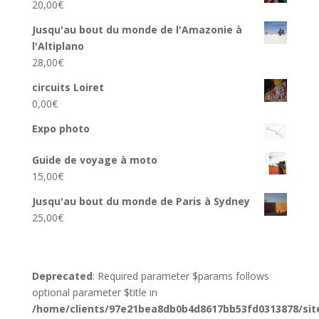
20,00
€
Jusqu'au bout du monde de l'Amazonie à
l'Altiplano
28,00
€
circuits Loiret
0,00
€
Expo photo
Guide de voyage à moto
15,00
€
Jusqu'au bout du monde de Paris à Sydney
25,00
€
Deprecated
: Required parameter $params follows
optional parameter $title in
/home/clients/97e21bea8db0b4d8617bb53fd0313878/sit