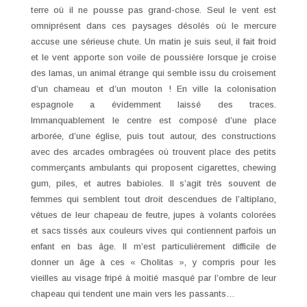
terre où il ne pousse pas grand-chose. Seul le vent est
omniprésent dans ces paysages désolés où le mercure
accuse une sérieuse chute. Un matin je suis seul, il fait froid
et le vent apporte son voile de poussière lorsque je croise
des lamas, un animal étrange qui semble issu du croisement
d’un chameau et d’un mouton ! En ville la colonisation
espagnole a évidemment laissé des traces.
Immanquablement le centre est composé d’une place
arborée, d’une église, puis tout autour, des constructions
avec des arcades ombragées où trouvent place des petits
commerçants ambulants qui proposent cigarettes, chewing
gum, piles, et autres babioles. Il s’agit très souvent de
femmes qui semblent tout droit descendues de l’altiplano,
vêtues de leur chapeau de feutre, jupes à volants colorées
et sacs tissés aux couleurs vives qui contiennent parfois un
enfant en bas âge. Il m’est particulièrement difficile de
donner un âge à ces « Cholitas », y compris pour les
vieilles au visage fripé à moitié masqué par l’ombre de leur
chapeau qui tendent une main vers les passants…