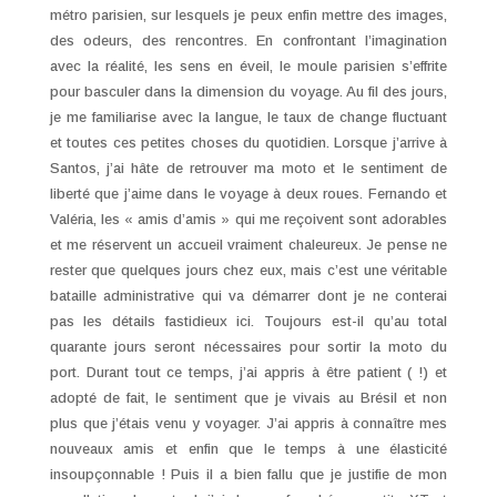
métro parisien, sur lesquels je peux enfin mettre des images,
des odeurs, des rencontres. En confrontant l’imagination
avec la réalité, les sens en éveil, le moule parisien s’effrite
pour basculer dans la dimension du voyage. Au fil des jours,
je me familiarise avec la langue, le taux de change fluctuant
et toutes ces petites choses du quotidien. Lorsque j’arrive à
Santos, j’ai hâte de retrouver ma moto et le sentiment de
liberté que j’aime dans le voyage à deux roues. Fernando et
Valéria, les « amis d’amis » qui me reçoivent sont adorables
et me réservent un accueil vraiment chaleureux. Je pense ne
rester que quelques jours chez eux, mais c’est une véritable
bataille administrative qui va démarrer dont je ne conterai
pas les détails fastidieux ici. Toujours est-il qu’au total
quarante jours seront nécessaires pour sortir la moto du
port. Durant tout ce temps, j’ai appris à être patient ( !) et
adopté de fait, le sentiment que je vivais au Brésil et non
plus que j’étais venu y voyager. J’ai appris à connaître mes
nouveaux amis et enfin que le temps à une élasticité
insoupçonnable ! Puis il a bien fallu que je justifie de mon