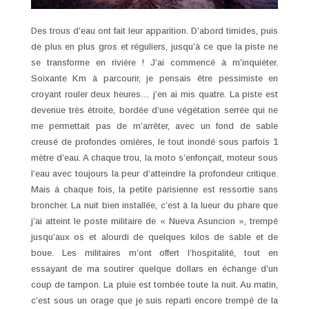
Des trous d’eau ont fait leur apparition. D’abord timides, puis
de plus en plus gros et réguliers, jusqu’à ce que la piste ne
se transforme en rivière ! J’ai commencé à m’inquiéter.
Soixante Km à parcourir, je pensais être pessimiste en
croyant rouler deux heures… j’en ai mis quatre. La piste est
devenue très étroite, bordée d’une végétation serrée qui ne
me permettait pas de m’arrêter, avec un fond de sable
creusé de profondes ornières, le tout inondé sous parfois 1
mètre d’eau. A chaque trou, la moto s’enfonçait, moteur sous
l’eau avec toujours la peur d’atteindre la profondeur critique.
Mais à chaque fois, la petite parisienne est ressortie sans
broncher. La nuit bien installée, c’est à la lueur du phare que
j’ai atteint le poste militaire de « Nueva Asuncion », trempé
jusqu’aux os et alourdi de quelques kilos de sable et de
boue. Les militaires m’ont offert l’hospitalité, tout en
essayant de ma soutirer quelque dollars en échange d’un
coup de tampon. La pluie est tombée toute la nuit. Au matin,
c’est sous un orage que je suis reparti encore trempé de la