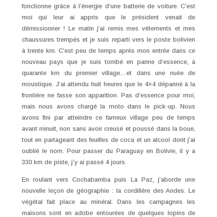
fonctionne grâce à l’énergie d’une batterie de voiture. C’est
moi qui leur ai appris que le président venait de
démissionner ! Le matin j’ai remis mes vêtements et mes
chaussures trempés et je suis reparti vers le poste bolivien
à trente km. C’est peu de temps après mon entrée dans ce
nouveau pays que je suis tombé en panne d’essence, à
quarante km du premier village…et dans une nuée de
moustique. J’ai attendu huit heures que le 4×4 dépanné à la
frontière ne fasse son apparition. Pas d’essence pour moi,
mais nous avons chargé la moto dans le pick-up. Nous
avons fini par atteindre ce fameux village peu de temps
avant minuit, non sans avoir creusé et poussé dans la boue,
tout en partageant des feuilles de coca et un alcool dont j’ai
oublié le nom. Pour passer du Paraguay en Bolivie, il y a
330 km de piste, j’y ai passé 4 jours.
En roulant vers Cochabamba puis La Paz, j’aborde une
nouvelle leçon de géographie : la cordillère des Andes. Le
végétal fait place au minéral. Dans les campagnes les
maisons sont en adobe entourées de quelques lopins de