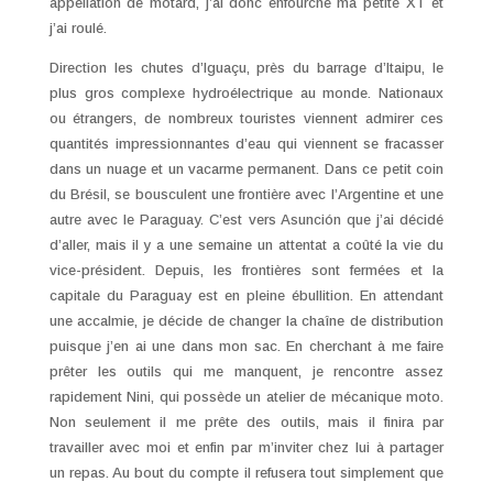
appellation de motard, j’ai donc enfourché ma petite XT et
j’ai roulé.
Direction les chutes d’Iguaçu, près du barrage d’Itaipu, le
plus gros complexe hydroélectrique au monde. Nationaux
ou étrangers, de nombreux touristes viennent admirer ces
quantités impressionnantes d’eau qui viennent se fracasser
dans un nuage et un vacarme permanent. Dans ce petit coin
du Brésil, se bousculent une frontière avec l’Argentine et une
autre avec le Paraguay. C’est vers Asunción que j’ai décidé
d’aller, mais il y a une semaine un attentat a coûté la vie du
vice-président. Depuis, les frontières sont fermées et la
capitale du Paraguay est en pleine ébullition. En attendant
une accalmie, je décide de changer la chaîne de distribution
puisque j’en ai une dans mon sac. En cherchant à me faire
prêter les outils qui me manquent, je rencontre assez
rapidement Nini, qui possède un atelier de mécanique moto.
Non seulement il me prête des outils, mais il finira par
travailler avec moi et enfin par m’inviter chez lui à partager
un repas. Au bout du compte il refusera tout simplement que