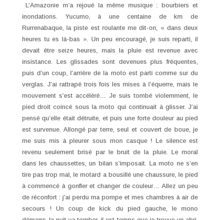
L’Amazonie m’a rejoué la même musique : bourbiers et
inondations. Yucumo, à une centaine de km de
Rurrenabaque, la piste est roulante me dit-on, « dans deux
heures tu es là-bas ». Un peu encouragé, je suis reparti, il
devait être seize heures, mais la pluie est revenue avec
insistance. Les glissades sont devenues plus fréquentes,
puis d’un coup, l’arrière de la moto est parti comme sur du
verglas. J’ai rattrapé trois fois les mises à l’équerre, mais le
mouvement s’est accéléré… Je suis tombé violemment, le
pied droit coincé sous la moto qui continuait à glisser. J’ai
pensé qu’elle était détruite, et puis une forte douleur au pied
est survenue. Allongé par terre, seul et couvert de boue, je
me suis mis à pleurer sous mon casque ! Le silence est
revenu seulement brisé par le bruit de la pluie. Le moral
dans les chaussettes, un bilan s’imposait. La moto ne s’en
tire pas trop mal, le motard a bousillé une chaussure, le pied
à commencé à gonfler et changer de couleur… Allez un peu
de réconfort : j’ai perdu ma pompe et mes chambres à air de
secours ! Un coup de kick du pied gauche, le mono
démarre, la nuit va tomber, il est temps que je trouve un abri.