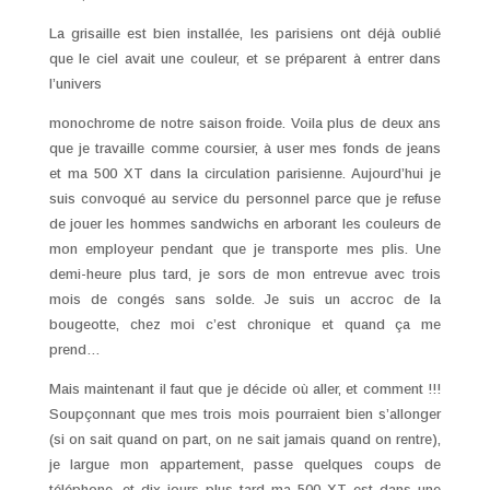
La grisaille est bien installée, les parisiens ont déjà oublié
que le ciel avait une couleur, et se préparent à entrer dans
l’univers
monochrome de notre saison froide. Voila plus de deux ans
que je travaille comme coursier, à user mes fonds de jeans
et ma 500 XT dans la circulation parisienne. Aujourd’hui je
suis convoqué au service du personnel parce que je refuse
de jouer les hommes sandwichs en arborant les couleurs de
mon employeur pendant que je transporte mes plis. Une
demi-heure plus tard, je sors de mon entrevue avec trois
mois de congés sans solde. Je suis un accroc de la
bougeotte, chez moi c’est chronique et quand ça me
prend…
Mais maintenant il faut que je décide où aller, et comment !!!
Soupçonnant que mes trois mois pourraient bien s’allonger
(si on sait quand on part, on ne sait jamais quand on rentre),
je largue mon appartement, passe quelques coups de
téléphone, et dix jours plus tard ma 500 XT est dans une